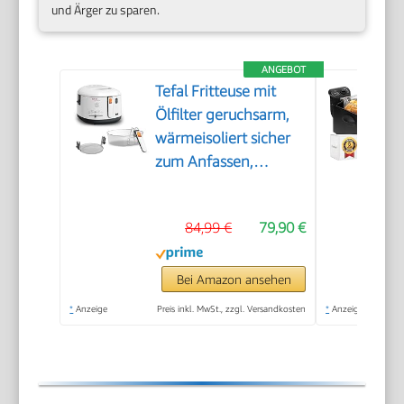
und Ärger zu sparen.
ANGEBOT
Tefal Fritteuse mit
Ölfilter geruchsarm,
wärmeisoliert sicher
zum Anfassen,
kompakt
einklappbare Griffe,
84,99 €
79,90 €
150-190°C
einstellbar,
spülmaschinenfest,
Bei Amazon ansehen
für Pommes Nuggets
*
Anzeige
Preis inkl. MwSt., zzgl. Versandkosten
*
Anzeige
Snacks,
antihaftbeschichtet