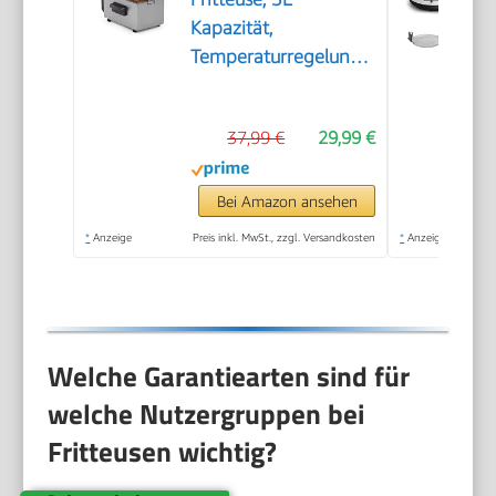
Kapazität,
Temperaturregelung
bis 190°C, Kaltzone,
Spülmaschinengeeignete
37,99 €
29,99 €
Teile, Cool-Touch-
Gehäuse, Einfach zu
Reinigen, FR-9326
Bei Amazon ansehen
*
Anzeige
Preis inkl. MwSt., zzgl. Versandkosten
*
Anzeige
Welche Garantiearten sind für
welche Nutzergruppen bei
Fritteusen wichtig?