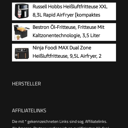
190°C, Kaltzone,
Russell Hobbs Heißluftfritteuse XXL
Spülmaschinengeeignete Teile, Cool-Touch-
8,3L Rapid AirFryer [kompaktes
Gehäuse, Einfach zu Reinigen, FR-9326
Gehäuse, sehr leise, Pizza Ø 26cm]
Bestron Öl-Fritteuse, Fritteuse Mit
SatisFry (9 Programme, spülmaschinenfest,
Kaltzonentechnologie, 3,5 Liter
Fritteuse ohne Öl, TouchScreen,Grillen,Backen)
Fassungsvermögen, Stufenloser
Ninja Foodi MAX Dual Zone
27632-56
Temperaturregler Bis 190 °C, Teilweise
Heißluftfritteuse, 9,5L Airfryer, 2
Spülmaschinengeeignet, 2000 Watt, Schwarz,
Fächer, mit Zange,
AF357B
Antihaftbeschichtung, spülmaschinenfeste
Körbe, 6-in-1, Amazon Exklusiv, Kupfer/Schwarz,
HERSTELLER
AF400EUCP
AFFILIATELINKS
Die mit * gekennzeichneten Links sind sog. Affiliatelinks.