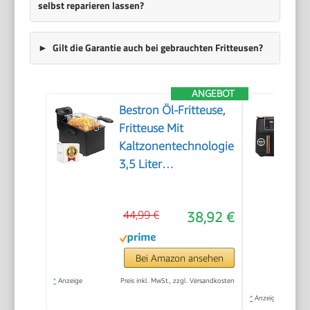
selbst reparieren lassen?
Gilt die Garantie auch bei gebrauchten Fritteusen?
ANGEBOT
Bestron Öl-Fritteuse,
Fritteuse Mit
Kaltzonentechnologie,
3,5 Liter
Fassungsvermögen,
Stufenloser
44,99 €
38,92 €
Temperaturregler Bis
190 °C, Teilweise
Spülmaschinengeeignet,
Bei Amazon ansehen
2000 Watt, Schwarz,
*
Anzeige
Preis inkl. MwSt., zzgl. Versandkosten
AF357B
*
Anzeige