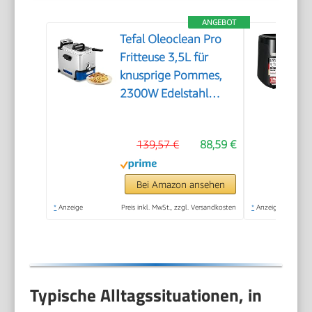
ANGEBOT
Tefal Oleoclean Pro
Fritteuse 3,5L für
knusprige Pommes,
2300W Edelstahl
Friteuse mit Öl-
Filterung,
139,57 €
88,59 €
Herausnehmbarer
Ölbehälter 1,2kg,
Timer & Thermostat,
Bei Amazon ansehen
Spülmaschinenfest,
*
Anzeige
Preis inkl. MwSt., zzgl. Versandkosten
*
Anzeige
Schwarz/Edelstahl
Typische Alltagssituationen, in