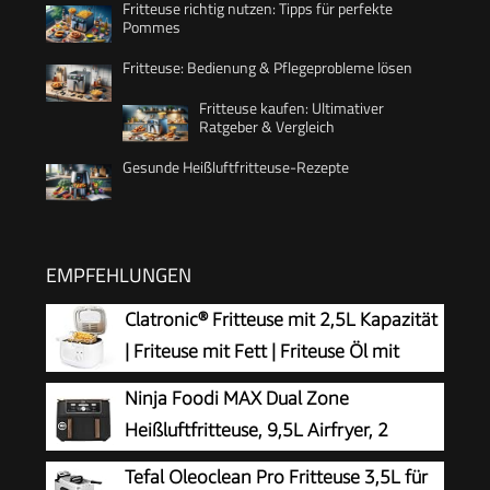
Fritteuse richtig nutzen: Tipps für perfekte
Pommes
Fritteuse: Bedienung & Pflegeprobleme lösen
Fritteuse kaufen: Ultimativer
Ratgeber & Vergleich
Gesunde Heißluftfritteuse-Rezepte
EMPFEHLUNGEN
Clatronic® Fritteuse mit 2,5L Kapazität
| Friteuse mit Fett | Friteuse Öl mit
Geruchs- und Fettdunstfilter &
Ninja Foodi MAX Dual Zone
Antihaft-Ölbehälter | Stufenlos regelbarer
Heißluftfritteuse, 9,5L Airfryer, 2
Thermostat | Fritteuse mit Öl - FR 3771
Fächer, mit Zange,
Tefal Oleoclean Pro Fritteuse 3,5L für