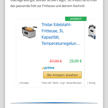
das passende Fett zur Fritteuse und deinem Kochstil.
ANGEBOT
Tristar Edelstahl-
Fritteuse, 3L
Kapazität,
Temperaturregelung
bis 190°C, Kaltzone,
Spülmaschinengeeignete
37,99 €
29,99 €
Teile, Cool-Touch-
Gehäuse, Einfach zu
Reinigen, FR-9326
Bei Amazon ansehen
*
Anzeige
Preis inkl. MwSt., zzgl. Versandkosten
*
Anzeige