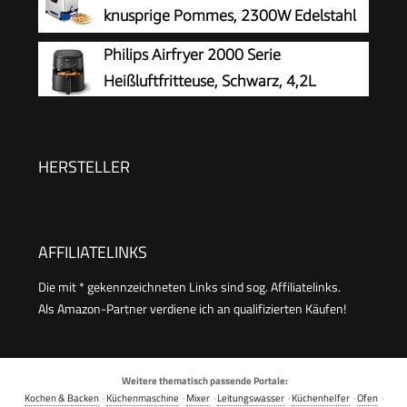
Antihaftbeschichtung, spülmaschinenfeste
knusprige Pommes, 2300W Edelstahl
Körbe, 6-in-1, Amazon Exklusiv, Kupfer/Schwarz,
Friteuse mit Öl-Filterung,
Philips Airfryer 2000 Serie
AF400EUCP
Herausnehmbarer Ölbehälter 1,2kg, Timer &
Heißluftfritteuse, Schwarz, 4,2L
Thermostat, Spülmaschinenfest,
Schwarz/Edelstahl
HERSTELLER
AFFILIATELINKS
Die mit * gekennzeichneten Links sind sog. Affiliatelinks.
Als Amazon-Partner verdiene ich an qualifizierten Käufen!
Weitere thematisch passende Portale:
Kochen & Backen
·
Küchenmaschine
·
Mixer
·
Leitungswasser
·
Küchenhelfer
·
Ofen
·