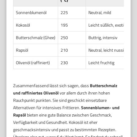
Sonnenblumenöl
225
Neutral, mild
Kokosöl
195
Leicht süßlich, exotisch
Butterschmalz (Ghee)
250
Buttrig, intensiv
Rapsöl
210
Neutral, leicht nussig
Olivenöl (raffiniert)
230
Leicht fruchtig
Zusammenfassend lässt sich sagen, dass
Butterschmalz
und raffiniertes Olivenöl
vor allem durch ihren hohen
Rauchpunkt punkten. Sie sind geschickt einsetzbare
Alternativen für intensives Frittieren.
Sonnenblumen- und
Rapsöl
bieten eine gute Balance zwischen Geschmack,
Verfügbarkeit und Gesundheit. Kokosöl ist eher
geschmacksintensiv und passt zu bestimmten Rezepten.
Überlege also gut, worauf du Wert legst. So findest du schnell