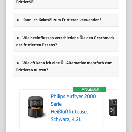
Frittieröl?
Kann ich Kokosöl zum Frittieren verwenden?
Wie beeinflussen verschiedene Öle den Geschmack
des frittierten Essens?
Wie oft kann ich eine Öl-Alternative mehrfach zum
Frittieren nutzen?
ANGEBOT
Philips Airfryer 2000
Serie
Heißluftfritteuse,
Schwarz, 4,2L