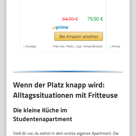
kompakt
einklappbare Griffe,
84,99 €
79,90 €
150-190°C
einstellbar,
spülmaschinenfest,
Bei Amazon ansehen
für Pommes Nuggets
*
Anzeige
Preis inkl. MwSt., zzgl. Versandkosten
*
Anzeige
Snacks,
antihaftbeschichtet
Wenn der Platz knapp wird:
Alltagssituationen mit Fritteuse
Die kleine Küche im
Studentenapartment
Stell dir vor, du ziehst in dein erstes eigenes Apartment. Die