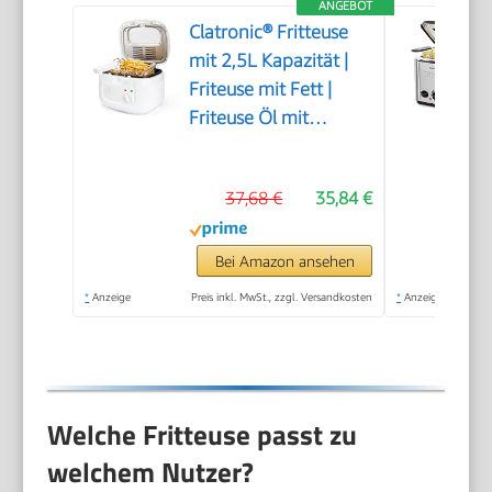
ANGEBOT
Clatronic® Fritteuse
mit 2,5L Kapazität |
Friteuse mit Fett |
Friteuse Öl mit
Geruchs- und
Fettdunstfilter &
37,68 €
35,84 €
Antihaft-Ölbehälter |
Stufenlos regelbarer
Thermostat | Fritteuse
Bei Amazon ansehen
mit Öl - FR 3771
*
Anzeige
Preis inkl. MwSt., zzgl. Versandkosten
*
Anzeige
Welche Fritteuse passt zu
welchem Nutzer?