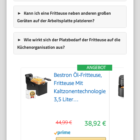
Kann ich eine Fritteuse neben anderen großen
Geräten auf der Arbeitsplatte platzieren?
Wie wirkt sich der Platzbedarf der Fritteuse auf die
Küchenorganisation aus?
ANGEBOT
Bestron Öl-Fritteuse,
Fritteuse Mit
Kaltzonentechnologie,
3,5 Liter
Fassungsvermögen,
Stufenloser
44,99 €
38,92 €
Temperaturregler Bis
190 °C, Teilweise