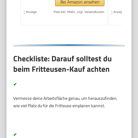
Spülmaschinengeeignet,
Bei Amazon ansehen
2000 Watt, Schwarz,
*
Anzeige
Preis inkl. MwSt., zzgl. Versandkosten
*
Anzeige
AF357B
Checkliste: Darauf solltest du
beim Fritteusen-Kauf achten
✔
Vermesse deine Arbeitsfläche genau, um herauszufinden,
wie viel Platz du für die Fritteuse einplanen kannst.
✔