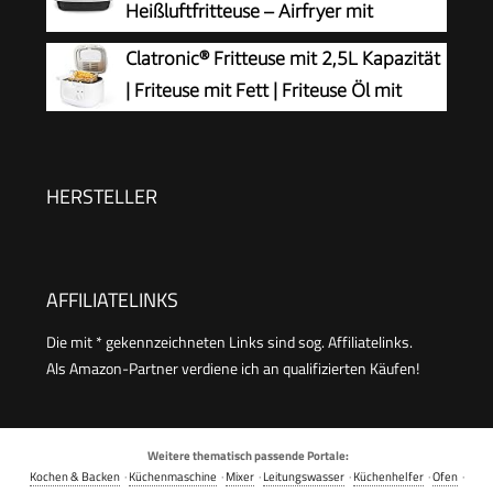
Heißluftfritteuse – Airfryer mit
Sichtfenster & XL-Garfläche (bis 1 kg), digitales
Clatronic® Fritteuse mit 2,5L Kapazität
Bedienfeld, Extra-Crisp, energieeffizient &
| Friteuse mit Fett | Friteuse Öl mit
schnell, antihaft, kompakt, Pizza Ofen FW4018
Geruchs- und Fettdunstfilter &
Antihaft-Ölbehälter | Stufenlos regelbarer
Thermostat | Fritteuse mit Öl - FR 3771
HERSTELLER
AFFILIATELINKS
Die mit * gekennzeichneten Links sind sog. Affiliatelinks.
Als Amazon-Partner verdiene ich an qualifizierten Käufen!
Weitere thematisch passende Portale:
Kochen & Backen
·
Küchenmaschine
·
Mixer
·
Leitungswasser
·
Küchenhelfer
·
Ofen
·