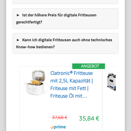
Ist der höhere Preis für digitale Fritteusen
gerechtfertigt?
Kann ich digitale Fritteusen auch ohne technisches
Know-how bedienen?
ANGEBOT
Clatronic® Fritteuse
mit 2,5L Kapazität |
Friteuse mit Fett |
Friteuse Öl mit
Geruchs- und
Fettdunstfilter &
37,68 €
35,84 €
Antihaft-Ölbehälter |
Stufenlos regelbarer