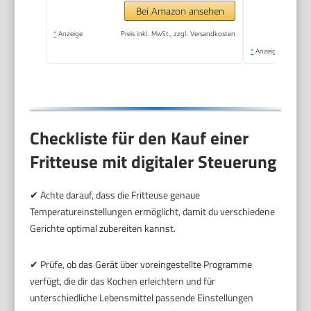
Thermostat | Fritteuse
Bei Amazon ansehen
mit Öl - FR 3771
*
Anzeige
Preis inkl. MwSt., zzgl. Versandkosten
*
Anzeige
Checkliste für den Kauf einer
Fritteuse mit digitaler Steuerung
✔ Achte darauf, dass die Fritteuse genaue
Temperatureinstellungen ermöglicht, damit du verschiedene
Gerichte optimal zubereiten kannst.
✔ Prüfe, ob das Gerät über voreingestellte Programme
verfügt, die dir das Kochen erleichtern und für
unterschiedliche Lebensmittel passende Einstellungen