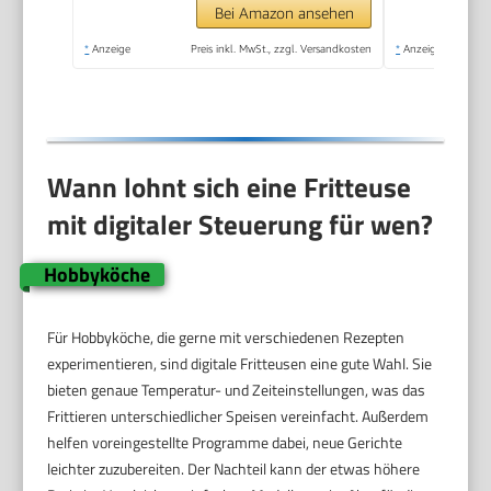
Spülmaschinengeeignet,
Bei Amazon ansehen
2000 Watt, Schwarz,
*
Anzeige
Preis inkl. MwSt., zzgl. Versandkosten
*
Anzeige
AF357B
Wann lohnt sich eine Fritteuse
mit digitaler Steuerung für wen?
Hobbyköche
Für Hobbyköche, die gerne mit verschiedenen Rezepten
experimentieren, sind digitale Fritteusen eine gute Wahl. Sie
bieten genaue Temperatur- und Zeiteinstellungen, was das
Frittieren unterschiedlicher Speisen vereinfacht. Außerdem
helfen voreingestellte Programme dabei, neue Gerichte
leichter zuzubereiten. Der Nachteil kann der etwas höhere