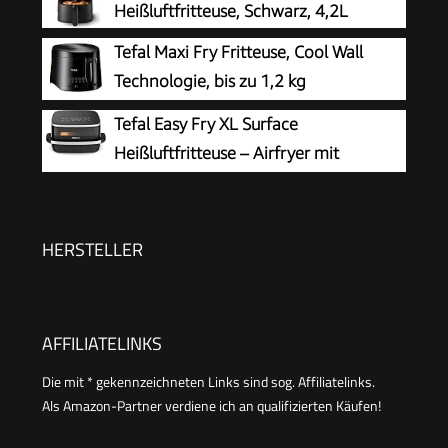
Heißluftfritteuse, Schwarz, 4,2L
Spülmaschinengeeignet, 2000 Watt, Schwarz,
Tefal Maxi Fry Fritteuse, Cool Wall
AF357B
Technologie, bis zu 1,2 kg
Fassungsvermögen, einklappbarer
Tefal Easy Fry XL Surface
Griff, kompakte Größe, regelbares Thermostat
Heißluftfritteuse – Airfryer mit
von 150°C bis 190°C, schwarz, FF1078
Sichtfenster & XL-Garfläche (bis 1 kg), digitales
Bedienfeld, Extra-Crisp, energieeffizient &
schnell, antihaft, kompakt, Pizza Ofen FW4018
HERSTELLER
AFFILIATELINKS
Die mit * gekennzeichneten Links sind sog. Affiliatelinks.
Als Amazon-Partner verdiene ich an qualifizierten Käufen!