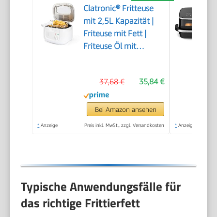
Clatronic® Fritteuse
mit 2,5L Kapazität |
Friteuse mit Fett |
Friteuse Öl mit
Geruchs- und
Fettdunstfilter &
37,68 €
35,84 €
Antihaft-Ölbehälter |
Stufenlos regelbarer
Thermostat | Fritteuse
Bei Amazon ansehen
mit Öl - FR 3771
*
Anzeige
Preis inkl. MwSt., zzgl. Versandkosten
*
Anzeige
Typische Anwendungsfälle für
das richtige Frittierfett