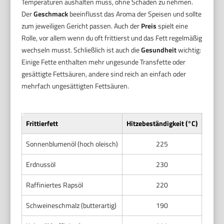
Temperaturen aushalten muss, ohne Schaden zu nehmen.
Der
Geschmack
beeinflusst das Aroma der Speisen und sollte
zum jeweiligen Gericht passen. Auch der
Preis
spielt eine
Rolle, vor allem wenn du oft frittierst und das Fett regelmäßig
wechseln musst. Schließlich ist auch die
Gesundheit
wichtig:
Einige Fette enthalten mehr ungesunde Transfette oder
gesättigte Fettsäuren, andere sind reich an einfach oder
mehrfach ungesättigten Fettsäuren.
Frittierfett
Hitzebeständigkeit (°C)
Sonnenblumenöl (hoch oleisch)
225
Erdnussöl
230
nussig
Raffiniertes Rapsöl
220
Schweineschmalz (butterartig)
190
k