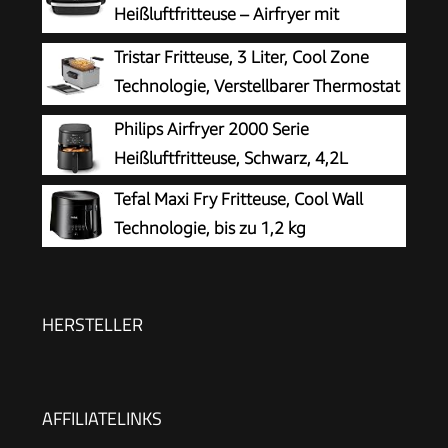
Heißluftfritteuse – Airfryer mit
Sichtfenster & XL-Garfläche (bis 1 kg), digitales
Tristar Fritteuse, 3 Liter, Cool Zone
Bedienfeld, Extra-Crisp, energieeffizient &
Technologie, Verstellbarer Thermostat
schnell, antihaft, kompakt, Pizza Ofen FW4018
bis 190°C, Spülmaschinenfeste Teile,
Philips Airfryer 2000 Serie
Sichtfenster, Kabelaufbewahrung,
Heißluftfritteuse, Schwarz, 4,2L
Überhitzungsschutz, Kompaktes Design, FR-
Tefal Maxi Fry Fritteuse, Cool Wall
9327
Technologie, bis zu 1,2 kg
Fassungsvermögen, einklappbarer
Griff, kompakte Größe, regelbares Thermostat
von 150°C bis 190°C, schwarz, FF1078
HERSTELLER
AFFILIATELINKS