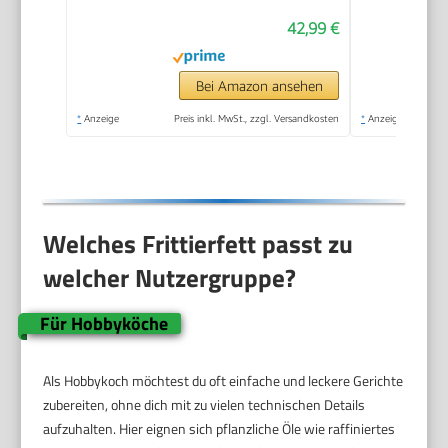
Spülmaschinenfeste
42,99 €
Teile, Sichtfenster,
Kabelaufbewahrung,
Überhitzungsschutz,
Bei Amazon ansehen
Kompaktes Design,
*
Anzeige
Preis inkl. MwSt., zzgl. Versandkosten
*
Anzeige
FR-9327
Welches Frittierfett passt zu
welcher Nutzergruppe?
Für Hobbyköche
Als Hobbykoch möchtest du oft einfache und leckere Gerichte
zubereiten, ohne dich mit zu vielen technischen Details
aufzuhalten. Hier eignen sich pflanzliche Öle wie raffiniertes