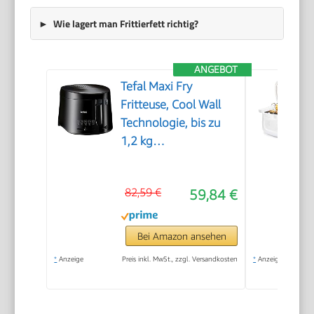
Wie lagert man Frittierfett richtig?
ANGEBOT
Tefal Maxi Fry
Fritteuse, Cool Wall
Technologie, bis zu
1,2 kg
Fassungsvermögen,
einklappbarer Griff,
82,59 €
59,84 €
kompakte Größe,
regelbares
Thermostat von
Bei Amazon ansehen
150°C bis 190°C,
*
Anzeige
Preis inkl. MwSt., zzgl. Versandkosten
*
Anzeige
schwarz, FF1078