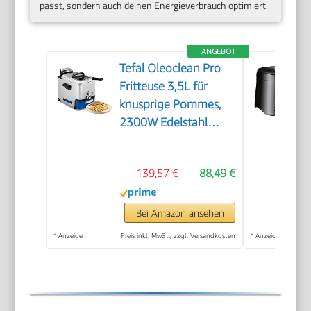
passt, sondern auch deinen Energieverbrauch optimiert.
ANGEBOT
Tefal Oleoclean Pro
Fritteuse 3,5L für
knusprige Pommes,
2300W Edelstahl
Friteuse mit Öl-
Filterung,
139,57 €
88,49 €
Herausnehmbarer
Ölbehälter 1,2kg,
Timer & Thermostat,
Bei Amazon ansehen
Spülmaschinenfest,
*
Anzeige
Preis inkl. MwSt., zzgl. Versandkosten
*
Anzeige
Schwarz/Edelstahl