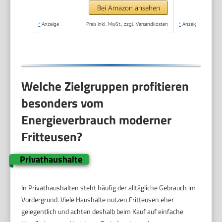
Überhitzungsschutz,
Bei Amazon ansehen
Kompaktes Design,
*
Anzeige
Preis inkl. MwSt., zzgl. Versandkosten
*
Anzeige
FR-9327
Welche Zielgruppen profitieren
besonders vom
Energieverbrauch moderner
Fritteusen?
Privathaushalte
In Privathaushalten steht häufig der alltägliche Gebrauch im
Vordergrund. Viele Haushalte nutzen Fritteusen eher
gelegentlich und achten deshalb beim Kauf auf einfache