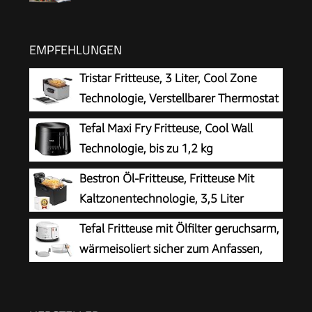
EMPFEHLUNGEN
Tristar Fritteuse, 3 Liter, Cool Zone
Technologie, Verstellbarer Thermostat
bis 190°C, Spülmaschinenfeste Teile,
Tefal Maxi Fry Fritteuse, Cool Wall
Sichtfenster, Kabelaufbewahrung,
Technologie, bis zu 1,2 kg
Überhitzungsschutz, Kompaktes Design, FR-
Fassungsvermögen, einklappbarer
Bestron Öl-Fritteuse, Fritteuse Mit
9327
Griff, kompakte Größe, regelbares Thermostat
Kaltzonentechnologie, 3,5 Liter
von 150°C bis 190°C, schwarz, FF1078
Fassungsvermögen, Stufenloser
Tefal Fritteuse mit Ölfilter geruchsarm,
Temperaturregler Bis 190 °C, Teilweise
wärmeisoliert sicher zum Anfassen,
Spülmaschinengeeignet, 2000 Watt, Schwarz,
kompakt einklappbare Griffe, 150-
AF357B
190°C einstellbar, spülmaschinenfest, für
Pommes Nuggets Snacks, antihaftbeschichtet