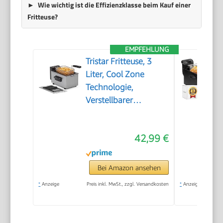
Wie wichtig ist die Effizienzklasse beim Kauf einer
Fritteuse?
EMPFEHLUNG
Tristar Fritteuse, 3
Liter, Cool Zone
Technologie,
Verstellbarer
Thermostat bis 190°C,
Spülmaschinenfeste
42,99 €
Teile, Sichtfenster,
Kabelaufbewahrung,
Überhitzungsschutz,
Bei Amazon ansehen
Kompaktes Design,
*
Anzeige
Preis inkl. MwSt., zzgl. Versandkosten
*
Anzeige
FR-9327