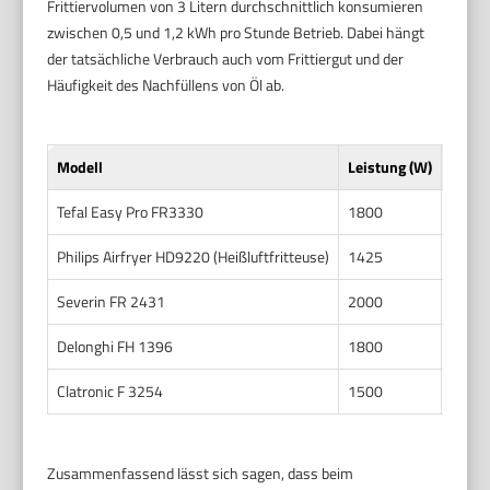
Frittiervolumen von 3 Litern durchschnittlich konsumieren
zwischen 0,5 und 1,2 kWh pro Stunde Betrieb. Dabei hängt
der tatsächliche Verbrauch auch vom Frittiergut und der
Häufigkeit des Nachfüllens von Öl ab.
Modell
Leistung (W)
Fassu
Tefal Easy Pro FR3330
1800
3
Philips Airfryer HD9220 (Heißluftfritteuse)
1425
1,2
Severin FR 2431
2000
3,5
Delonghi FH 1396
1800
3
Clatronic F 3254
1500
2,5
Zusammenfassend lässt sich sagen, dass beim