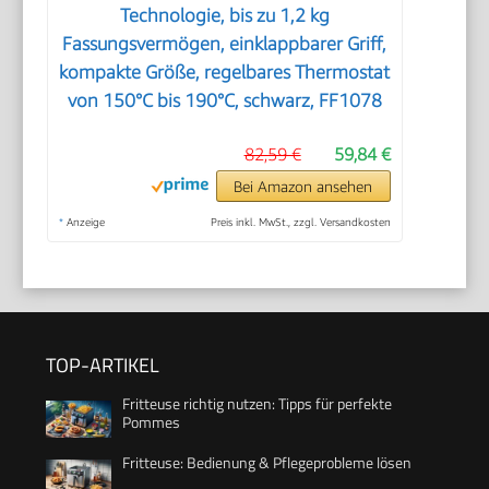
Technologie, bis zu 1,2 kg
Fassungsvermögen, einklappbarer Griff,
kompakte Größe, regelbares Thermostat
von 150°C bis 190°C, schwarz, FF1078
82,59 €
59,84 €
Bei Amazon ansehen
*
Anzeige
Preis inkl. MwSt., zzgl. Versandkosten
TOP-ARTIKEL
Fritteuse richtig nutzen: Tipps für perfekte
Pommes
Fritteuse: Bedienung & Pflegeprobleme lösen