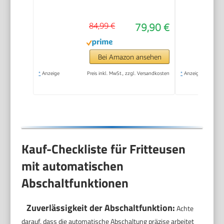
kompakt
einklappbare Griffe,
84,99 €
79,90 €
150-190°C
einstellbar,
spülmaschinenfest,
Bei Amazon ansehen
für Pommes Nuggets
*
Anzeige
Preis inkl. MwSt., zzgl. Versandkosten
*
Anzeige
Snacks,
antihaftbeschichtet
Kauf-Checkliste für Fritteusen
mit automatischen
Abschaltfunktionen
Zuverlässigkeit der Abschaltfunktion:
Achte
darauf, dass die automatische Abschaltung präzise arbeitet