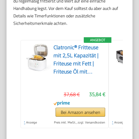
du regelmäßig frittierst und Wert auf eine einfache
Handhabung legst. Vor dem Kauf solltest du aber auch auf
Details wie Timerfunktionen oder zusätzliche
Sicherheitsmerkmale achten.
ANGEBOT
Clatronic® Fritteuse
mit 2,5L Kapazität |
Friteuse mit Fett |
Friteuse Öl mit
Geruchs- und
Fettdunstfilter &
37,68 €
35,84 €
Antihaft-Ölbehälter |
Stufenlos regelbarer
Thermostat | Fritteuse
Bei Amazon ansehen
mit Öl - FR 3771
*
Anzeige
Preis inkl. MwSt., zzgl. Versandkosten
*
Anzeige