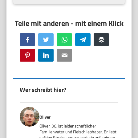
Facebook
Twitter
WhatsApp
Telegram
Buffer
Pinterest
LinkedIn
Email
Wer schreibt hier?
Oliver
Oliver, 36, ist leidenschaftlicher
Familienvater und Fleischliebhaber. Er liebt
saftige Steaks und zaubert sie auf seinem