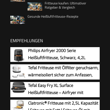
Fritteuse kaufen: Ultimativer
Ratgeber & Vergleich
Gesunde Heißluftfritteuse-Rezepte
EMPFEHLUNGEN
Philips Airfryer 2000 Serie
Heißluftfritteuse, Schwarz, 4,2L
Tefal Fritteuse mit Ölfilter geruchsarm,
wärmeisoliert sicher zum Anfassen,
kompakt einklappbare Griffe, 150-
Tefal Easy Fry XL Surface
190°C einstellbar, spülmaschinenfest, für
Heißluftfritteuse – Airfryer mit
Pommes Nuggets Snacks, antihaftbeschichtet
Sichtfenster & XL-Garfläche (bis 1 kg), digitales
Clatronic® Fritteuse mit 2,5L Kapazität
Bedienfeld, Extra-Crisp, energieeffizient &