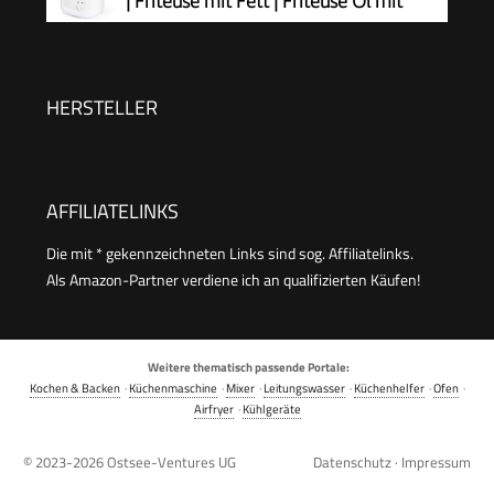
| Friteuse mit Fett | Friteuse Öl mit
schnell, antihaft, kompakt, Pizza Ofen FW4018
Geruchs- und Fettdunstfilter &
Antihaft-Ölbehälter | Stufenlos regelbarer
Thermostat | Fritteuse mit Öl - FR 3771
HERSTELLER
AFFILIATELINKS
Die mit * gekennzeichneten Links sind sog. Affiliatelinks.
Als Amazon-Partner verdiene ich an qualifizierten Käufen!
Weitere thematisch passende Portale:
Kochen & Backen
·
Küchenmaschine
·
Mixer
·
Leitungswasser
·
Küchenhelfer
·
Ofen
·
Airfryer
·
Kühlgeräte
© 2023-2026
Ostsee-Ventures UG
Datenschutz
·
Impressum