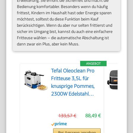
Erweiterung. Sie erhöht die Sicherheit und macht die
Bedienung komfortabler. Besonders wenn du häufig
frittest, Kindern im Haushalt hast oder Energie sparen
möchtest, solltest du diese Funktion beim Kauf
berücksichtigen. Wenn du aber nur selten frittierst und
sicher im Umgang bist, kannst du auch eine einfachere
Fritteuse wählen – die automatische Abschaltung ist
dann zwar ein Plus, aber kein Muss.
ANGEBOT
Tefal Oleoclean Pro
Fritteuse 3,5L für
knusprige Pommes,
2300W Edelstahl
Friteuse mit Öl-
Filterung,
139,57 €
88,49 €
Herausnehmbarer
Ölbehälter 1,2kg,
Timer & Thermostat,
Bei Amazon ansehen