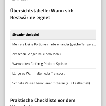
Übersichtstabelle: Wann sich
Restwärme eignet
Situationsbeispiel
Ei
Mehrere kleine Portionen hintereinander (gleiche Temperatur)
Gu
Zwischen Gängen bei einem Menü
Be
Warmhalten für fertig frittierte Speisen
Be
Längeres Warmhalten oder Transport
Un
Schnelle Pausen beim Serienfrittieren (z. B. Festbetrieb)
Gu
Praktische Checkliste vor dem