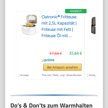
ANGEBOT
Clatronic® Fritteuse
mit 2,5L Kapazität |
Friteuse mit Fett |
Friteuse Öl mit
Geruchs- und
Fettdunstfilter &
37,68 €
35,84 €
Antihaft-Ölbehälter |
Stufenlos regelbarer
Thermostat | Fritteuse
Bei Amazon ansehen
mit Öl - FR 3771
*
Anzeige
Preis inkl. MwSt., zzgl. Versandkosten
*
Anzeige
Do’s & Don’ts zum Warmhalten