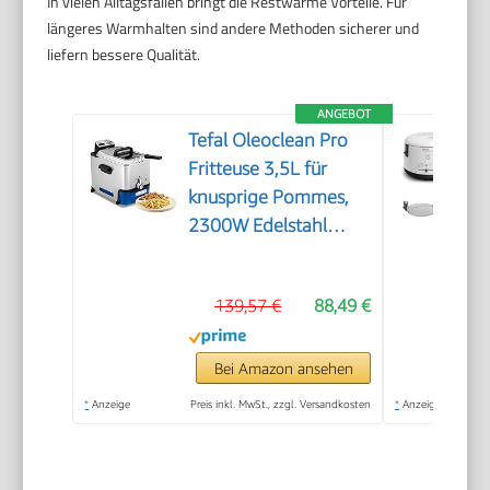
In vielen Alltagsfällen bringt die Restwärme Vorteile. Für
längeres Warmhalten sind andere Methoden sicherer und
liefern bessere Qualität.
ANGEBOT
Tefal Oleoclean Pro
Fritteuse 3,5L für
knusprige Pommes,
2300W Edelstahl
Friteuse mit Öl-
Filterung,
139,57 €
88,49 €
Herausnehmbarer
Ölbehälter 1,2kg,
Timer & Thermostat,
Bei Amazon ansehen
Spülmaschinenfest,
*
Anzeige
Preis inkl. MwSt., zzgl. Versandkosten
*
Anzeige
Schwarz/Edelstahl