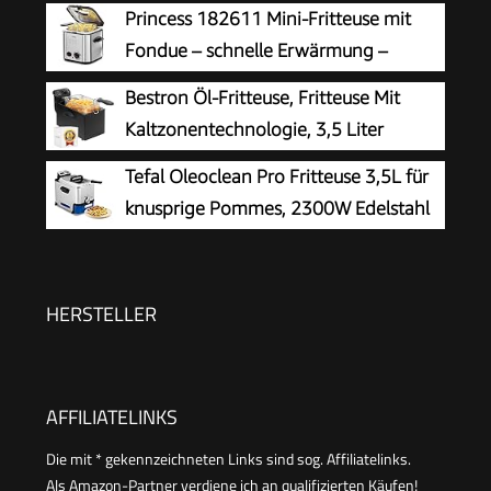
kompakt einklappbare Griffe, 150-
Princess 182611 Mini-Fritteuse mit
190°C einstellbar, spülmaschinenfest, für
Fondue – schnelle Erwärmung –
Pommes Nuggets Snacks, antihaftbeschichtet
Geruchsfilter – 1,2 Liter Inhalt, Silber
Bestron Öl-Fritteuse, Fritteuse Mit
Kaltzonentechnologie, 3,5 Liter
Fassungsvermögen, Stufenloser
Tefal Oleoclean Pro Fritteuse 3,5L für
Temperaturregler Bis 190 °C, Teilweise
knusprige Pommes, 2300W Edelstahl
Spülmaschinengeeignet, 2000 Watt, Schwarz,
Friteuse mit Öl-Filterung,
AF357B
Herausnehmbarer Ölbehälter 1,2kg, Timer &
Thermostat, Spülmaschinenfest,
HERSTELLER
Schwarz/Edelstahl
AFFILIATELINKS
Die mit * gekennzeichneten Links sind sog. Affiliatelinks.
Als Amazon-Partner verdiene ich an qualifizierten Käufen!