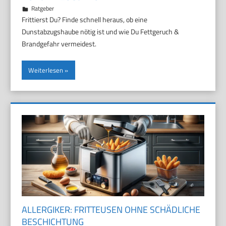
5. März 2026
Marco
Ratgeber
Frittierst Du? Finde schnell heraus, ob eine
Dunstabzugshaube nötig ist und wie Du Fettgeruch &
Brandgefahr vermeidest.
Weiterlesen
ALLERGIKER: FRITTEUSEN OHNE SCHÄDLICHE
BESCHICHTUNG