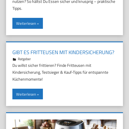
nutzen? So hältst Du Essen sicher und knusprig – praktische
Tipps.
Weiterlesen
GIBT ES FRITTEUSEN MIT KINDERSICHERUNG?
17. März 2026
Marco
Ratgeber
Du willst sicher frittieren? Finde Fritteusen mit
Kindersicherung, Testsieger & Kauf-Tipps für entspannte
Küchenmomente!
Weiterlesen