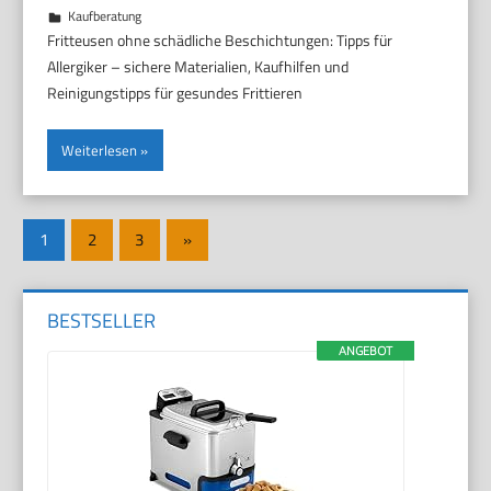
2. März 2026
Marco
Kaufberatung
Fritteusen ohne schädliche Beschichtungen: Tipps für
Allergiker – sichere Materialien, Kaufhilfen und
Reinigungstipps für gesundes Frittieren
Weiterlesen
Seitennummerierung
Nächste
1
2
3
»
der
Beiträge
Beiträge
BESTSELLER
ANGEBOT