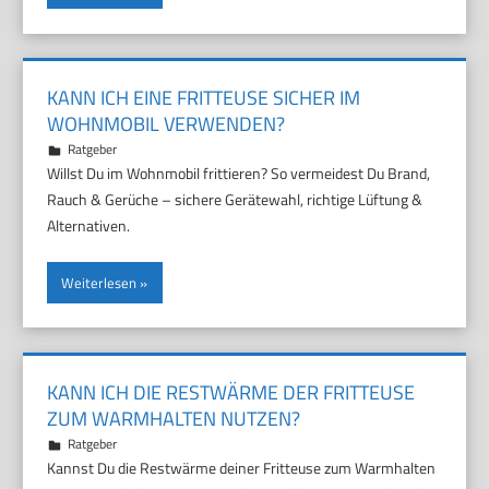
KANN ICH EINE FRITTEUSE SICHER IM
WOHNMOBIL VERWENDEN?
25. März 2026
Marco
Ratgeber
Willst Du im Wohnmobil frittieren? So vermeidest Du Brand,
Rauch & Gerüche – sichere Gerätewahl, richtige Lüftung &
Alternativen.
Weiterlesen
KANN ICH DIE RESTWÄRME DER FRITTEUSE
ZUM WARMHALTEN NUTZEN?
21. März 2026
Marco
Ratgeber
Kannst Du die Restwärme deiner Fritteuse zum Warmhalten