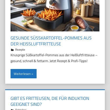
GESUNDE SÜSSKARTOFFEL-POMMES AUS D
ER HEISSLUFTFRITTEUSE
16. März 2026
Marco
Rezepte
Knusprige Süßkartoffel-Pommes aus der Heißluftfritteuse –
gesund, schnell & fettarm. Jetzt Rezept & Profi-Tipps!
Weiterlesen
GIBT ES FRITTEUSEN, DIE FÜR INDUKTION
GEEIGNET SIND?
13. März 2026
Marco
Ratgeber