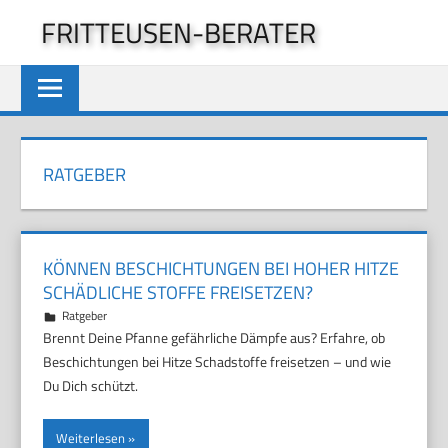
Zum
FRITTEUSEN-BERATER
Inhalt
springen
RATGEBER
KÖNNEN BESCHICHTUNGEN BEI HOHER HITZE
SCHÄDLICHE STOFFE FREISETZEN?
29. März 2026
Marco
Ratgeber
Brennt Deine Pfanne gefährliche Dämpfe aus? Erfahre, ob
Beschichtungen bei Hitze Schadstoffe freisetzen – und wie
Du Dich schützt.
Weiterlesen