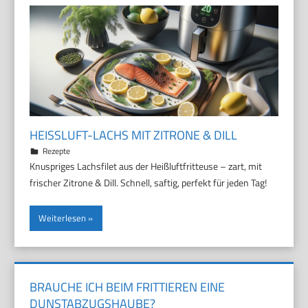
HEISSLUFT-LACHS MIT ZITRONE & DILL
9. März 2026
Marco
Rezepte
Knuspriges Lachsfilet aus der Heißluftfritteuse – zart, mit
frischer Zitrone & Dill. Schnell, saftig, perfekt für jeden Tag!
Weiterlesen
BRAUCHE ICH BEIM FRITTIEREN EINE
DUNSTABZUGSHAUBE?