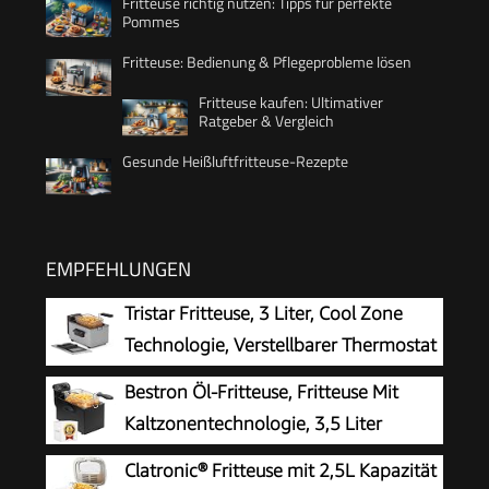
Fritteuse richtig nutzen: Tipps für perfekte
Pommes
Fritteuse: Bedienung & Pflegeprobleme lösen
Fritteuse kaufen: Ultimativer
Ratgeber & Vergleich
Gesunde Heißluftfritteuse-Rezepte
EMPFEHLUNGEN
Tristar Fritteuse, 3 Liter, Cool Zone
Technologie, Verstellbarer Thermostat
bis 190°C, Spülmaschinenfeste Teile,
Bestron Öl-Fritteuse, Fritteuse Mit
Sichtfenster, Kabelaufbewahrung,
Kaltzonentechnologie, 3,5 Liter
Überhitzungsschutz, Kompaktes Design, FR-
Fassungsvermögen, Stufenloser
Clatronic® Fritteuse mit 2,5L Kapazität
9327
Temperaturregler Bis 190 °C, Teilweise