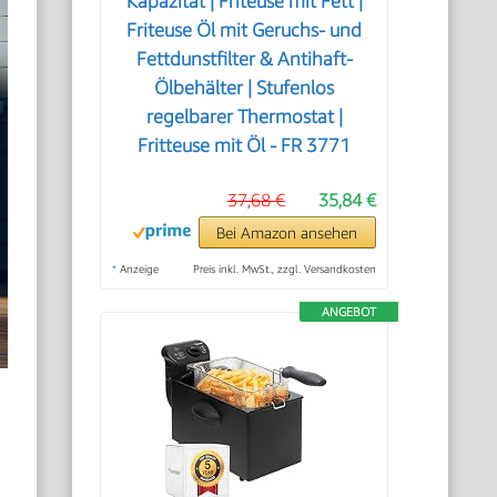
Kapazität | Friteuse mit Fett |
Friteuse Öl mit Geruchs- und
Fettdunstfilter & Antihaft-
Ölbehälter | Stufenlos
regelbarer Thermostat |
Fritteuse mit Öl - FR 3771
37,68 €
35,84 €
Bei Amazon ansehen
*
Anzeige
Preis inkl. MwSt., zzgl. Versandkosten
ANGEBOT