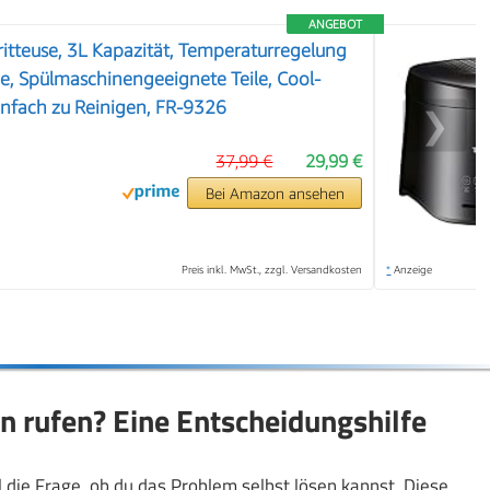
ANGEBOT
Fritteuse, 3L Kapazität, Temperaturregelung
ne, Spülmaschinengeeignete Teile, Cool-
nfach zu Reinigen, FR-9326
❯
37,99 €
29,99 €
Bei Amazon ansehen
Preis inkl. MwSt., zzgl. Versandkosten
*
Anzeige
n rufen? Eine Entscheidungshilfe
ll die Frage, ob du das Problem selbst lösen kannst. Diese