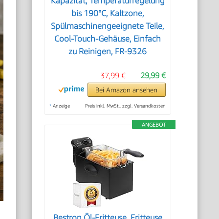
Kapazität, Temperaturregelung
bis 190°C, Kaltzone,
Spülmaschinengeeignete Teile,
Cool-Touch-Gehäuse, Einfach
zu Reinigen, FR-9326
37,99 €
29,99 €
Bei Amazon ansehen
*
Anzeige
Preis inkl. MwSt., zzgl. Versandkosten
ANGEBOT
Bestron Öl-Fritteuse, Fritteuse