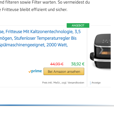
und filteren sowie Filter warten. So vermeidest du
itteuse bleibt effizient und sicher.
ANGEBOT
se, Fritteuse Mit Kaltzonentechnologie, 3,5
mögen, Stufenloser Temperaturregler Bis
 Spülmaschinengeeignet, 2000 Watt,
❯
44,99 €
38,92 €
Bei Amazon ansehen
Preis inkl. MwSt., zzgl. Versandkosten
*
Anzeige