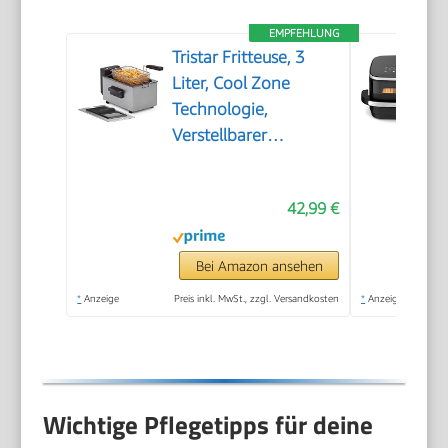
EMPFEHLUNG
Tristar Fritteuse, 3
Liter, Cool Zone
Technologie,
Verstellbarer
Thermostat bis 190°C,
Spülmaschinenfeste
42,99 €
Teile, Sichtfenster,
Kabelaufbewahrung,
Überhitzungsschutz,
Bei Amazon ansehen
Kompaktes Design,
*
Anzeige
Preis inkl. MwSt., zzgl. Versandkosten
*
Anzeige
FR-9327
Wichtige Pflegetipps für deine