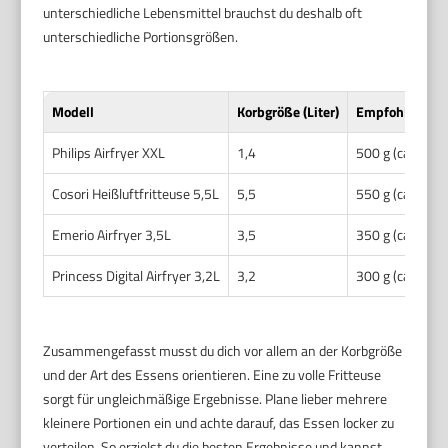
unterschiedliche Lebensmittel brauchst du deshalb oft
unterschiedliche Portionsgrößen.
Modell
Korbgröße (Liter)
Empfohlene Po
Philips Airfryer XXL
1,4
500 g (ca. 4 Po
Cosori Heißluftfritteuse 5,5L
5,5
550 g (ca. 4–5 
Emerio Airfryer 3,5L
3,5
350 g (ca. 3 Po
Princess Digital Airfryer 3,2L
3,2
300 g (ca. 3 Po
Zusammengefasst musst du dich vor allem an der Korbgröße
und der Art des Essens orientieren. Eine zu volle Fritteuse
sorgt für ungleichmäßige Ergebnisse. Plane lieber mehrere
kleinere Portionen ein und achte darauf, das Essen locker zu
verteilen. So erzielst du die besten Ergebnisse und kannst