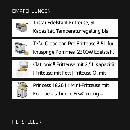
EMPFEHLUNGEN
Tristar Edelstahl-Fritteuse, 3L
Kapazität, Temperaturregelung bis
190°C, Kaltzone,
Tefal Oleoclean Pro Fritteuse 3,5L für
Spülmaschinengeeignete Teile, Cool-Touch-
knusprige Pommes, 2300W Edelstahl
Gehäuse, Einfach zu Reinigen, FR-9326
Friteuse mit Öl-Filterung,
Clatronic® Fritteuse mit 2,5L Kapazität
Herausnehmbarer Ölbehälter 1,2kg, Timer &
| Friteuse mit Fett | Friteuse Öl mit
Thermostat, Spülmaschinenfest,
Geruchs- und Fettdunstfilter &
Princess 182611 Mini-Fritteuse mit
Schwarz/Edelstahl
Antihaft-Ölbehälter | Stufenlos regelbarer
Fondue – schnelle Erwärmung –
Thermostat | Fritteuse mit Öl - FR 3771
Geruchsfilter – 1,2 Liter Inhalt, Silber
HERSTELLER