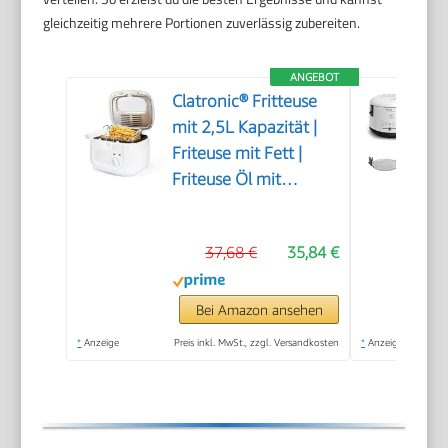
gleichzeitig mehrere Portionen zuverlässig zubereiten.
ANGEBOT
Clatronic® Fritteuse
mit 2,5L Kapazität |
Friteuse mit Fett |
Friteuse Öl mit
Geruchs- und
Fettdunstfilter &
37,68 €
35,84 €
Antihaft-Ölbehälter |
Stufenlos regelbarer
Thermostat | Fritteuse
Bei Amazon ansehen
mit Öl - FR 3771
*
Anzeige
Preis inkl. MwSt., zzgl. Versandkosten
*
Anzeige