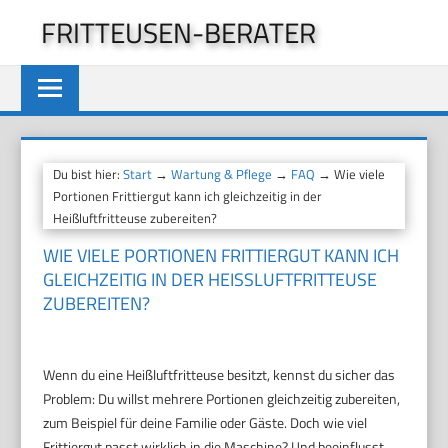
Zum
FRITTEUSEN-BERATER
Inhalt
springen
Du bist hier:
Start
→
Wartung & Pflege
→
FAQ
→ Wie viele
Portionen Frittiergut kann ich gleichzeitig in der
Heißluftfritteuse zubereiten?
WIE VIELE PORTIONEN FRITTIERGUT KANN ICH
GLEICHZEITIG IN DER HEISSLUFTFRITTEUSE Z
UBEREITEN?
Wenn du eine Heißluftfritteuse besitzt, kennst du sicher das
Problem: Du willst mehrere Portionen gleichzeitig zubereiten,
zum Beispiel für deine Familie oder Gäste. Doch wie viel
Frittiergut passt wirklich in die Maschine? Und beeinflusst