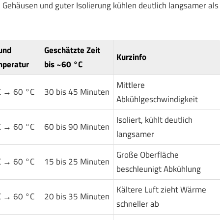
n Gehäusen und guter Isolierung kühlen deutlich langsamer als
 und
Geschätzte Zeit
Kurzinfo
mperatur
bis ~60 °C
Mittlere
C → 60 °C
30 bis 45 Minuten
Abkühlgeschwindigkeit
Isoliert, kühlt deutlich
C → 60 °C
60 bis 90 Minuten
langsamer
Große Oberfläche
C → 60 °C
15 bis 25 Minuten
beschleunigt Abkühlung
Kältere Luft zieht Wärme
C → 60 °C
20 bis 35 Minuten
schneller ab