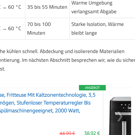
Warme Umgebung
C → 60 °C
35 bis 55 Minuten
verlangsamt Abgabe
70 bis 100
Starke Isolation, Wärme
C → 60 °C
Minuten
bleibt lange
he kühlen schnell. Abdeckung und isolierende Materialien
ientierung. Im nächsten Abschnitt besprechen wir, wie du siche
st.
ANGEBOT
se, Fritteuse Mit Kaltzonentechnologie, 3,5
mögen, Stufenloser Temperaturregler Bis
 Spülmaschinengeeignet, 2000 Watt,
❯
44,99 €
38,92 €