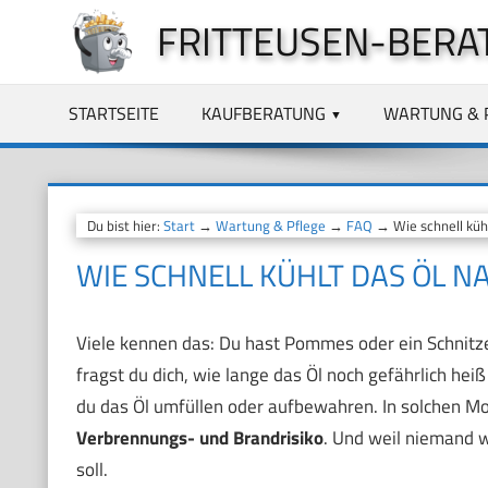
Zum
FRITTEUSEN-BERA
Inhalt
springen
STARTSEITE
KAUFBERATUNG
WARTUNG & 
Du bist hier:
Start
→
Wartung & Pflege
→
FAQ
→ Wie schnell küh
WIE SCHNELL KÜHLT DAS ÖL N
Viele kennen das: Du hast Pommes oder ein Schnitzel 
fragst du dich, wie lange das Öl noch gefährlich hei
du das Öl umfüllen oder aufbewahren. In solchen 
Verbrennungs- und Brandrisiko
. Und weil niemand w
soll.