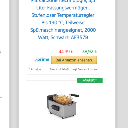
Mit Kaltzonentechnologie, 3,5
Liter Fassungsvermögen,
Stufenloser Temperaturregler
Bis 190 °C, Teilweise
e
Spülmaschinengeeignet, 2000
Watt, Schwarz, AF357B
u
44,99 €
38,92 €
Bei Amazon ansehen
*
Anzeige
Preis inkl. MwSt., zzgl. Versandkosten
ANGEBOT