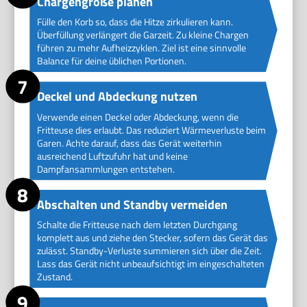
Chargengröße planen
Fülle den Korb so, dass die Hitze zirkulieren kann.
Überfüllung verlängert die Garzeit. Zu kleine Chargen
führen zu mehr Aufheizzyklen. Ziel ist eine sinnvolle
Balance für deine üblichen Portionen.
Deckel und Abdeckung nutzen
Verwende einen Deckel oder Abdeckung, wenn die
Fritteuse dies erlaubt. Das reduziert Wärmeverluste beim
Garen. Achte darauf, dass das Gerät weiterhin
ausreichend Luftzufuhr hat und keine
Dampfansammlungen entstehen.
Abschalten und Standby vermeiden
Schalte die Fritteuse nach dem letzten Durchgang
komplett aus und ziehe den Stecker, sofern das Gerät das
zulässt. Standby-Verluste summieren sich über die Zeit.
Lass das Gerät nicht unbeaufsichtigt im eingeschalteten
Zustand.