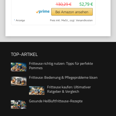
130,29 €
52,79 €
Bei Amazon ansehen
*
Anzeige
Preis inkl. MwSt., zzgl. Versandkosten
TOP-ARTIKEL
Fritteuse richtig nutzen: Tipps für perfekte
Pommes
Fritteuse: Bedienung & Pflegeprobleme lösen
Fritteuse kaufen: Ultimativer
Ratgeber & Vergleich
Gesunde Heißluftfritteuse-Rezepte