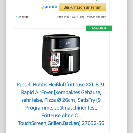
Bei Amazon ansehen
*
Anzeige
Preis inkl. MwSt., zzgl. Versandkosten
ANGEBOT
Russell Hobbs Heißluftfritteuse XXL 8,3L
Rapid AirFryer [kompaktes Gehäuse,
sehr leise, Pizza Ø 26cm] SatisFry (9
Programme, spülmaschinenfest,
Fritteuse ohne Öl,
TouchScreen,Grillen,Backen) 27632-56