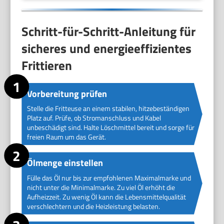
Schritt-für-Schritt-Anleitung für
sicheres und energieeffizientes
Frittieren
Vorbereitung prüfen
Stelle die Fritteuse an einem stabilen, hitzebeständigen
Platz auf. Prüfe, ob Stromanschluss und Kabel
unbeschädigt sind. Halte Löschmittel bereit und sorge für
freien Raum um das Gerät.
Ölmenge einstellen
Fülle das Öl nur bis zur empfohlenen Maximalmarke und
nicht unter die Minimalmarke. Zu viel Öl erhöht die
Aufheizzeit. Zu wenig Öl kann die Lebensmittelqualität
verschlechtern und die Heizleistung belasten.