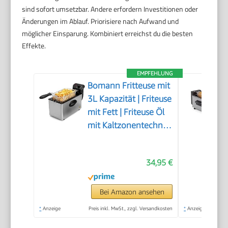
sind sofort umsetzbar. Andere erfordern Investitionen oder
Änderungen im Ablauf. Priorisiere nach Aufwand und
möglicher Einsparung. Kombiniert erreichst du die besten
Effekte.
EMPFEHLUNG
Bomann Fritteuse mit
3L Kapazität | Friteuse
mit Fett | Friteuse Öl
mit Kaltzonentechnik
& Abtropfvorrichtung
| stufenlos
34,95 €
regelbareres
Thermostat |
Abtropfvorrichtung |
Bei Amazon ansehen
2000 Watt | Gastro |
*
Anzeige
Preis inkl. MwSt., zzgl. Versandkosten
*
Anzeige
FR 2264 CB