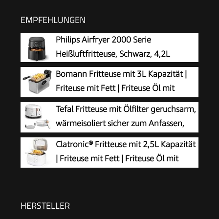
EMPFEHLUNGEN
Philips Airfryer 2000 Serie
Heißluftfritteuse, Schwarz, 4,2L
Bomann Fritteuse mit 3L Kapazität |
Friteuse mit Fett | Friteuse Öl mit
Kaltzonentechnik &
Tefal Fritteuse mit Ölfilter geruchsarm,
Abtropfvorrichtung | stufenlos regelbareres
wärmeisoliert sicher zum Anfassen,
Thermostat | Abtropfvorrichtung | 2000 Watt |
kompakt einklappbare Griffe, 150-
Clatronic® Fritteuse mit 2,5L Kapazität
Gastro | FR 2264 CB
190°C einstellbar, spülmaschinenfest, für
| Friteuse mit Fett | Friteuse Öl mit
Pommes Nuggets Snacks, antihaftbeschichtet
Geruchs- und Fettdunstfilter &
Antihaft-Ölbehälter | Stufenlos regelbarer
Thermostat | Fritteuse mit Öl - FR 3771
HERSTELLER