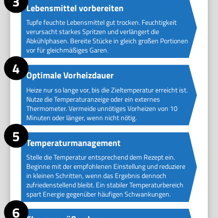
Lebensmittel vorbereiten
Tupfe feuchte Lebensmittel gut trocken. Feuchtigkeit
verursacht starkes Spritzen und verlängert die
Abkühlphasen. Bereite Stücke in gleich großen Portionen
vor für gleichmäßiges Garen.
Optimale Vorheizdauer
Heize nur so lange vor, bis die Zieltemperatur erreicht ist.
Nutze die Temperaturanzeige oder ein externes
Thermometer. Vermeide unnötiges Vorheizen von 10
Minuten oder länger, wenn nicht nötig.
Temperaturmanagement
Stelle die Temperatur entsprechend dem Rezept ein.
Beginne mit der empfohlenen Einstellung und reduziere
in kleinen Schritten, wenn das Ergebnis dennoch
zufriedenstellend bleibt. Ein stabiler Temperaturbereich
spart Energie gegenüber häufigen Schwankungen.