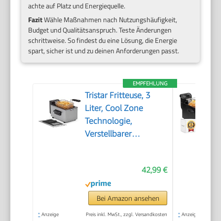
achte auf Platz und Energiequelle.
Fazit
Wähle Maßnahmen nach Nutzungshäufigkeit,
Budget und Qualitätsanspruch. Teste Änderungen
schrittweise. So findest du eine Lösung, die Energie
spart, sicher ist und zu deinen Anforderungen passt.
EMPFEHLUNG
Tristar Fritteuse, 3
Liter, Cool Zone
Technologie,
Verstellbarer
Thermostat bis 190°C,
Spülmaschinenfeste
42,99 €
Teile, Sichtfenster,
Kabelaufbewahrung,
Überhitzungsschutz,
Bei Amazon ansehen
Kompaktes Design,
*
Anzeige
Preis inkl. MwSt., zzgl. Versandkosten
*
Anzeige