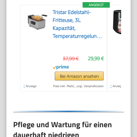
ANGEBOT
Tristar Edelstahl-
Fritteuse, 3L
Kapazität,
Temperaturregelung
bis 190°C, Kaltzone,
Spülmaschinengeeignete
37,99 €
29,99 €
Teile, Cool-Touch-
Gehäuse, Einfach zu
Reinigen, FR-9326
Bei Amazon ansehen
*
Anzeige
Preis inkl. MwSt., zzgl. Versandkosten
*
Anzeige
Pflege und Wartung für einen
dauerhaft niedrigen