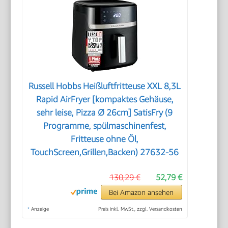
Russell Hobbs Heißluftfritteuse XXL 8,3L
Rapid AirFryer [kompaktes Gehäuse,
sehr leise, Pizza Ø 26cm] SatisFry (9
Programme, spülmaschinenfest,
Fritteuse ohne Öl,
TouchScreen,Grillen,Backen) 27632-56
130,29 €
52,79 €
Bei Amazon ansehen
*
Anzeige
Preis inkl. MwSt., zzgl. Versandkosten