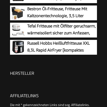
Fächer, mit Zange,
Bestron Öl-Fritteuse, Fritteuse Mit
Antihaftbeschichtung, spülmaschinenfeste
Kaltzonentechnologie, 3,5 Liter
Körbe, 6-in-1, Amazon Exklusiv, Kupfer/Schwarz,
Fassungsvermögen, Stufenloser
Tefal Fritteuse mit Ölfilter geruchsarm,
AF400EUCP
Temperaturregler Bis 190 °C, Teilweise
wärmeisoliert sicher zum Anfassen,
Spülmaschinengeeignet, 2000 Watt, Schwarz,
kompakt einklappbare Griffe, 150-
Russell Hobbs Heißluftfritteuse XXL
AF357B
190°C einstellbar, spülmaschinenfest, für
8,3L Rapid AirFryer [kompaktes
Pommes Nuggets Snacks, antihaftbeschichtet
Gehäuse, sehr leise, Pizza Ø 26cm]
SatisFry (9 Programme, spülmaschinenfest,
Fritteuse ohne Öl, TouchScreen,Grillen,Backen)
HERSTELLER
27632-56
AFFILIATELINKS
Die mit * gekennzeichneten Links sind sog. Affiliatelinks.