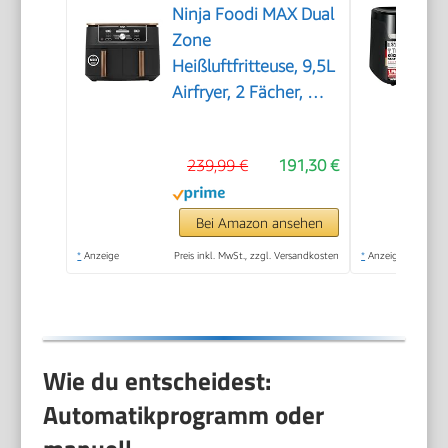
Ninja Foodi MAX Dual
Zone
Heißluftfritteuse, 9,5L
Airfryer, 2 Fächer, mit
Zange,
Antihaftbeschichtung,
239,99 €
191,30 €
spülmaschinenfeste
Körbe, 6-in-1,
Amazon Exklusiv,
Bei Amazon ansehen
Kupfer/Schwarz,
*
Anzeige
Preis inkl. MwSt., zzgl. Versandkosten
*
Anzeige
AF400EUCP
Wie du entscheidest:
Automatikprogramm oder