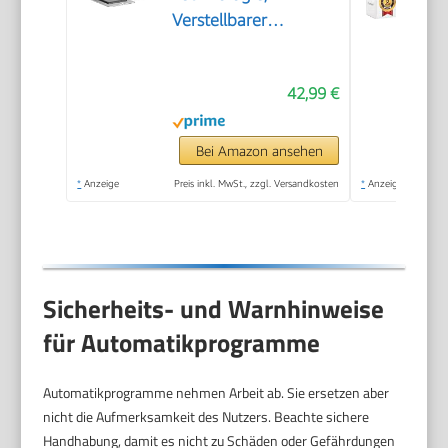
Verstellbarer
Thermostat bis 190°C,
Spülmaschinenfeste
42,99 €
Teile, Sichtfenster,
Kabelaufbewahrung,
Überhitzungsschutz,
Bei Amazon ansehen
Kompaktes Design,
*
Anzeige
Preis inkl. MwSt., zzgl. Versandkosten
*
Anzeige
FR-9327
Sicherheits- und Warnhinweise
für Automatikprogramme
Automatikprogramme nehmen Arbeit ab. Sie ersetzen aber
nicht die Aufmerksamkeit des Nutzers. Beachte sichere
Handhabung, damit es nicht zu Schäden oder Gefährdungen