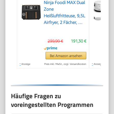
Ninja Foodi MAX Dual
Zone
Heißluftfritteuse, 9,5L
Airfryer, 2 Fächer, mit
Zange,
Antihaftbeschichtung,
239,99 €
191,30 €
spülmaschinenfeste
Körbe, 6-in-1,
Amazon Exklusiv,
Bei Amazon ansehen
Kupfer/Schwarz,
*
Anzeige
Preis inkl. MwSt., zzgl. Versandkosten
*
Anzeige
AF400EUCP
Häufige Fragen zu
voreingestellten Programmen