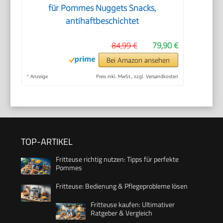
für Pommes Nuggets Snacks,
antihaftbeschichtet
84,99 €
79,90 €
Bei Amazon ansehen
*
Anzeige
Preis inkl. MwSt., zzgl. Versandkosten
TOP-ARTIKEL
Fritteuse richtig nutzen: Tipps für perfekte
Pommes
Fritteuse: Bedienung & Pflegeprobleme lösen
Fritteuse kaufen: Ultimativer
Ratgeber & Vergleich