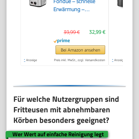
Fondue – schnelle
Erwärmung –
Geruchsfilter – 1,2
Liter Inhalt, Silber
39,99 €
32,99 €
Bei Amazon ansehen
*
Anzeige
Preis inkl. MwSt., zzgl. Versandkosten
*
Anzeige
Für welche Nutzergruppen sind
Fritteusen mit abnehmbaren
Körben besonders geeignet?
Wer Wert auf einfache Reinigung legt