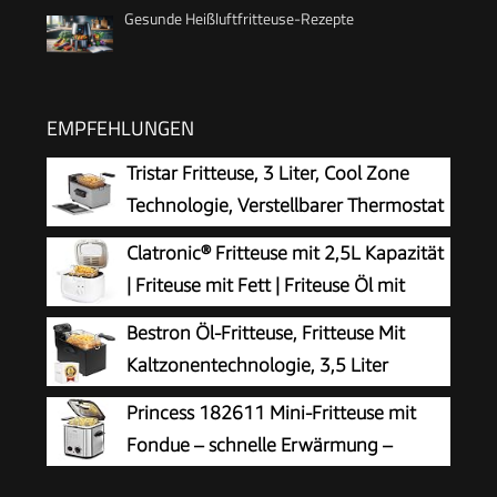
Gesunde Heißluftfritteuse-Rezepte
EMPFEHLUNGEN
Tristar Fritteuse, 3 Liter, Cool Zone
Technologie, Verstellbarer Thermostat
bis 190°C, Spülmaschinenfeste Teile,
Clatronic® Fritteuse mit 2,5L Kapazität
Sichtfenster, Kabelaufbewahrung,
| Friteuse mit Fett | Friteuse Öl mit
Überhitzungsschutz, Kompaktes Design, FR-
Geruchs- und Fettdunstfilter &
Bestron Öl-Fritteuse, Fritteuse Mit
9327
Antihaft-Ölbehälter | Stufenlos regelbarer
Kaltzonentechnologie, 3,5 Liter
Thermostat | Fritteuse mit Öl - FR 3771
Fassungsvermögen, Stufenloser
Princess 182611 Mini-Fritteuse mit
Temperaturregler Bis 190 °C, Teilweise
Fondue – schnelle Erwärmung –
Spülmaschinengeeignet, 2000 Watt, Schwarz,
Geruchsfilter – 1,2 Liter Inhalt, Silber
AF357B