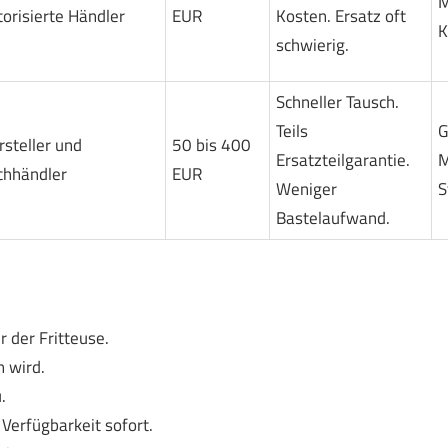
M
torisierte Händler
EUR
Kosten. Ersatz oft
K
schwierig.
Schneller Tausch.
Teils
G
rsteller und
50 bis 400
Ersatzteilgarantie.
M
chhändler
EUR
Weniger
S
Bastelaufwand.
der Fritteuse.
n wird.
.
Verfügbarkeit sofort.