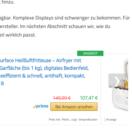
 hinzu.
rfügbar. Komplexe Displays sind schwieriger zu bekommen. Für
ersteller. Im nächsten Abschnitt schauen wir, wie du
il wirklich passt.
ANGEBOT
urface Heißluftfritteuse – Airfryer mit
Garfläche (bis 1 kg), digitales Bedienfeld,
ieeffizient & schnell, antihaft, kompakt,
❯
18
149,99 €
107,47 €
Bei Amazon ansehen
Preis inkl. MwSt., zzgl. Versandkosten
*
Anzeige