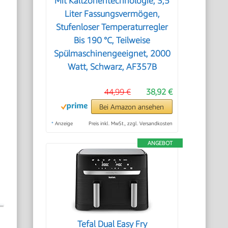
Mit Kaltzonentechnologie, 3,5
Liter Fassungsvermögen,
Stufenloser Temperaturregler
Bis 190 °C, Teilweise
Spülmaschinengeeignet, 2000
Watt, Schwarz, AF357B
44,99 €
38,92 €
Bei Amazon ansehen
*
Anzeige
Preis inkl. MwSt., zzgl. Versandkosten
ANGEBOT
Tefal Dual Easy Fry