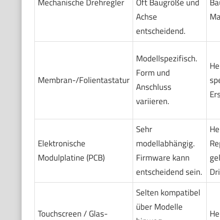
Mechanische Drehregler
Oft Baugröße und
Ba
Achse
Ma
entscheidend.
Modellspezifisch.
Her
Form und
Membran-/Folientastatur
spe
Anschluss
Er
variieren.
Sehr
Her
Elektronische
modellabhängig.
Re
Modulplatine (PCB)
Firmware kann
ge
entscheidend sein.
Dr
Selten kompatibel
über Modelle
Touchscreen / Glas-
He