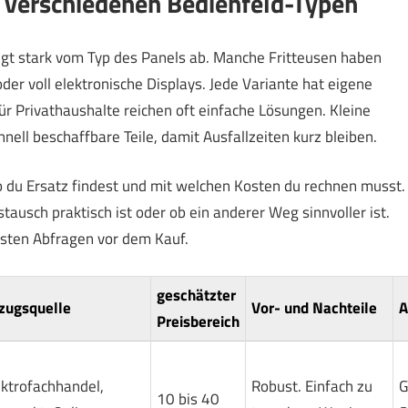
r verschiedenen Bedienfeld-Typen
ngt stark vom Typ des Panels ab. Manche Fritteusen haben
der voll elektronische Displays. Jede Variante hat eigene
Für Privathaushalte reichen oft einfache Lösungen. Kleine
ll beschaffbare Teile, damit Ausfallzeiten kurz bleiben.
o du Ersatz findest und mit welchen Kosten du rechnen musst.
ustausch praktisch ist oder ob ein anderer Weg sinnvoller ist.
gsten Abfragen vor dem Kauf.
geschätzter
zugsquelle
Vor- und Nachteile
A
Preisbereich
ektrofachhandel,
Robust. Einfach zu
G
10 bis 40