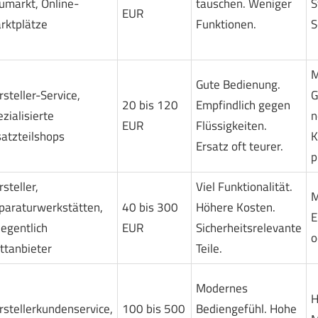
umarkt, Online-
tauschen. Weniger
S
EUR
rktplätze
Funktionen.
S
M
Gute Bedienung.
steller-Service,
G
20 bis 120
Empfindlich gegen
zialisierte
n
EUR
Flüssigkeiten.
satzteilshops
K
Ersatz oft teurer.
p
steller,
Viel Funktionalität.
M
paraturwerkstätten,
40 bis 300
Höhere Kosten.
E
legentlich
EUR
Sicherheitsrelevante
o
ittanbieter
Teile.
Modernes
H
rstellerkundenservice,
100 bis 500
Bediengefühl. Hohe