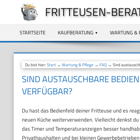
Zum
FRITTEUSEN-BERA
Inhalt
springen
STARTSEITE
KAUFBERATUNG
WARTUNG & 
Du bist hier:
Start
→
Wartung & Pflege
→
FAQ
→ Sind austauschba
SIND AUSTAUSCHBARE BEDIENF
VERFÜGBAR?
Du hast das Bedienfeld deiner Fritteuse und es reagi
neuen Küche weiterverwenden. Vielleicht denkst du
das Timer und Temperaturanzeigen besser handhabbar
Privathaushalten und bei kleinen Gewerbebetrieben 