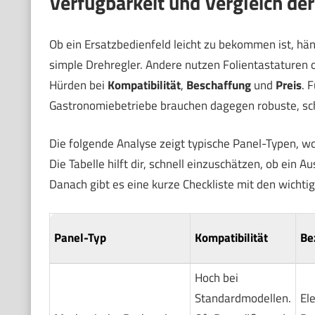
Verfügbarkeit und Vergleich de
Ob ein Ersatzbedienfeld leicht zu bekommen ist, hä
simple Drehregler. Andere nutzen Folientastaturen o
Hürden bei
Kompatibilität
,
Beschaffung
und
Preis
. 
Gastronomiebetriebe brauchen dagegen robuste, schne
Die folgende Analyse zeigt typische Panel-Typen, w
Die Tabelle hilft dir, schnell einzuschätzen, ob ein A
Danach gibt es eine kurze Checkliste mit den wichti
Panel-Typ
Kompatibilität
Be
Hoch bei
Standardmodellen.
El