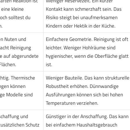
aften Reaktion ist
Weniger Reservezeit. Ein kurzer
 eine kleine
Kontakt kann schmerzhaft sein. Das
och solltest du
Risiko steigt bei unaufmerksamen
n.
Kindern oder Hektik in der Küche.
en Nuten und
Einfachere Geometrie. Reinigung ist oft
acht Reinigung
leichter. Weniger Hohlräume sind
e auf abgerundete
hygienischer, wenn die Oberfläche glatt
Flächen.
ist.
chtig. Thermische
Weniger Bauteile. Das kann strukturelle
ungen können
Robustheit erhöhen. Dünnwandige
ge Modelle sind
Ausführungen können sich bei hohen
Temperaturen verziehen.
nschaffung und
Günstiger in der Anschaffung. Das kann
zusätzlichen Schutz
bei einfachem Haushaltsgebrauch