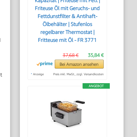
Kapazität | Friteuse mit Fett |
Friteuse Öl mit Geruchs- und
Fettdunstfilter & Antihaft-
Ölbehälter | Stufenlos
regelbarer Thermostat |
d
Fritteuse mit Öl - FR 3771
37,68 €
35,84 €
Bei Amazon ansehen
t
*
Anzeige
Preis inkl. MwSt., zzgl. Versandkosten
ANGEBOT
d