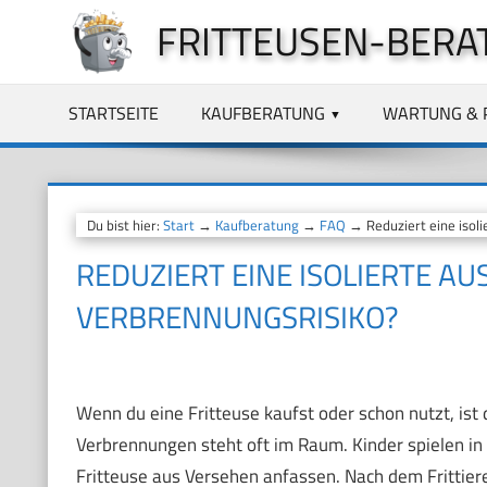
Zum
FRITTEUSEN-BERA
Inhalt
springen
STARTSEITE
KAUFBERATUNG
WARTUNG & 
Du bist hier:
Start
→
Kaufberatung
→
FAQ
→ Reduziert eine isol
REDUZIERT EINE ISOLIERTE AU
ERBRENNUNGSRISIKO?
Wenn du eine Fritteuse kaufst oder schon nutzt, ist 
Verbrennungen steht oft im Raum. Kinder spielen i
Fritteuse aus Versehen anfassen. Nach dem Frittiere